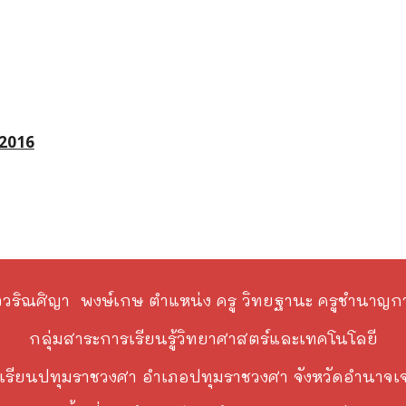
p2016
วริณศิญา พงษ์เกษ ตำแหน่ง ครู วิทยฐานะ ครูชำนาญก
กลุ่มสาระการเรียนรู้วิทยาศาสตร์และเทคโนโลยี
เรียนปทุมราชวงศา อำเภอปทุมราชวงศา จังหวัดอำนาจเ