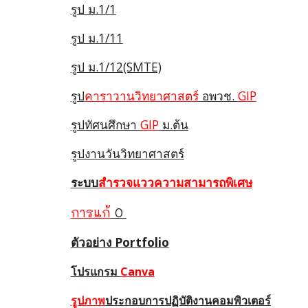
รูป ม.1/1
รูป ม.1/11
รูป ม.1/12
(SMTE)
รูป
คาราวานวิทยาศาสตร์
อพวช.
GIP
รูปทัศนศึกษา
GIP
ม.ต้น
รูปงานวันวิทยาศาสตร์
ระบบ
สำรวจแววความสามารถพิเศษ
การแก้
0
ตัวอย่าง Portfolio
โปรแกรม
Canva
รูปภาพ
ประกอบการปฏิบัติงานคอมพิวเตอร์