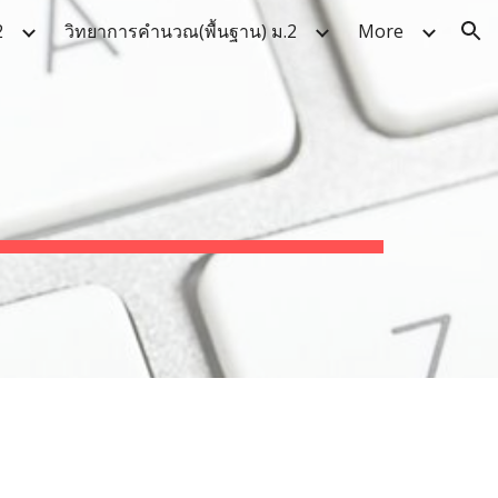
2
วิทยาการคำนวณ(พื้นฐาน) ม.2
More
ion